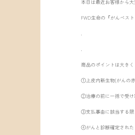
本日は最近お客様から大
FWD生命の『がんベス
.
.
商品のポイントは大きく
①上皮内新生物(がんの
②治療の前に一括で受け
③支払事由に該当する限
④がんと診断確定された