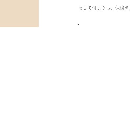
そして何よりも、保険料
.
がんと診断されてしまう
治療費、今後の保険料、
そのようなお悩みをこの
以前のブログでも書かせ
様々な治療には「お金と
病気を完全に防ぐ事は難
.